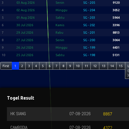
3
03 Aug 2026
Senin
SG - 205
9120
4
02 Aug 2026
Minggu
SG - 204
3052
5
01 Aug 2026
Sabtu
SG - 203
5964
6
30 Jul 2026
Kamis
SG - 202
3396
7
29 Jul 2026
Rabu
SG - 201
8813
8
27 Jul 2026
Senin
SG - 200
3064
9
26 Jul 2026
Minggu
SG - 199
6431
10
25 Jul 2026
Sabtu
SG - 198
5131
First
1
2
3
4
5
6
7
8
9
10
11
12
13
14
15
(
)
Togel Result
HK SIANG
07-08-2026
8867
CAMBODIA
07-08-2026
4372