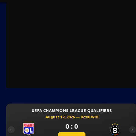
ONS LEAGUE QUALIFIERS
UEFA CHAMPIO
12, 2026 — 02:00 WIB
August 12
0 : 0
Previous
Ne