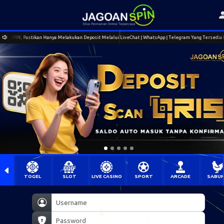
SPIN, Pastikan Hanya Melakukan Deposit Melalui LiveChat | WhatsApp | Telegram Yang Tersedia Di S
TOGEL
SLOT
LIVE CASINO
SPORT
ARCADE
SABU