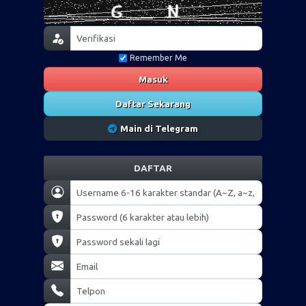
Remember Me
Masuk
Daftar Sekarang
Main di Telegram
DAFTAR