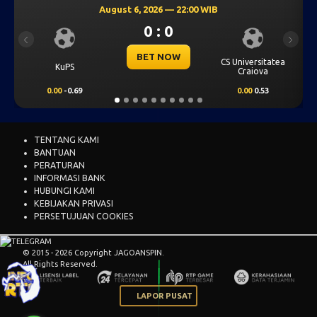
 6, 2026 — 22:00 WIB
August 6, 202
0 : 0
0 
Previous
Next
BET NOW
BET
CS Universitatea
Maccabi Tel Aviv (n)
Craiova
0.00
0.53
0.25
0.72
TENTANG KAMI
BANTUAN
PERATURAN
INFORMASI BANK
HUBUNGI KAMI
KEBIJAKAN PRIVASI
PERSETUJUAN COOKIES
© 2015 - 2026 Copyright JAGOANSPIN.
All Rights Reserved.
LAPOR PUSAT